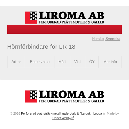
Norska
Svenska
Hörnförbindare för LR 18
Art-nr
Beskrivning
Mått
Vikt
ÖY
Mer info
© 2026
Perforerad plåt, sträckmetall, gallerdurk & filterduk
Logga in
Made by
Uanet Webbyrå