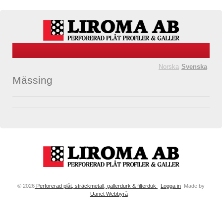
Norska
Svenska
Mässing
© 2026
Perforerad plåt, sträckmetall, gallerdurk & filterduk
Logga in
Made by
Uanet Webbyrå