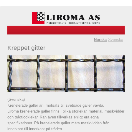
Norska
Svenska
Kreppet gitter
(Svenska)
Krenelerade galler är i motsats till svetsade galler vävda.
Liroma krenelerade galler finns i olika storlekar, material, maskvidder
och trådtjocklekar. Kan även tillverkas enligt era egna
specifikationer. På krenelerade galler mäts maskvidden från
innerkant till innerkant på tråden.